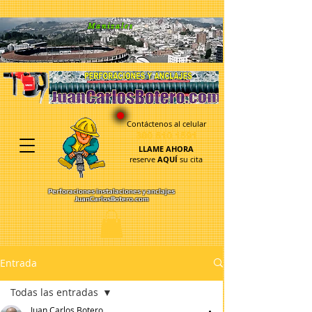
google-site-
verification=luzSmABWmF8JVmRL4xWMnH8Jl3DQ_ziOOoIiM_6CXDU
Manizales
Contáctenos al celular
300 610 1591
LLAME AHORA
reserve
AQUÍ
su cita
Perforaciones instalaciones y anclajes
JuanCarlosBotero.com
Entrada
Todas las entradas
Juan Carlos Botero.