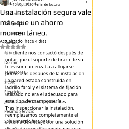
Todas las entradas
10 sept 2020
1 min de lectura
Una instalación segura vale
Descanso
más que un ahorro
Relajación
momentáneo.
vacaciones
Actualizado:
hace 4 días
hamaca
Obtuvo NaN de 5 estrellas.
Un cliente nos contactó después de 
ocio
notar que el soporte de brazo de su 
Dormir
televisor comenzaba a aflojarse 
Televisores
pocos días después de la instalación. 
La pared estaba construida en 
siesta
ladrillo farol y el sistema de fijación 
Ejercicio
utilizado no era el adecuado para 
este tipo de mampostería.
¿Sabías qué? Datos importantes
Tras inspeccionar la instalación, 
Pésimo Servicio
reemplazamos completamente el 
Solucionando fijaciones
sistema de anclaje por una solución 
diseñada específicamente para ese 