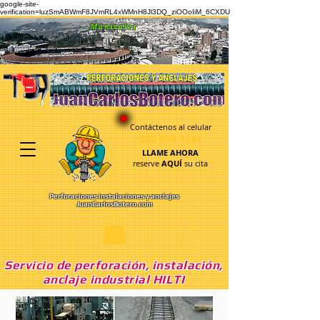
google-site-
verification=luzSmABWmF8JVmRL4xWMnH8Jl3DQ_ziOOoIiM_6CXDU
Manizales
Contáctenos al celular
300 610 1591
LLAME AHORA
reserve
AQUÍ
su cita
Perforaciones instalaciones y anclajes
JuanCarlosBotero.com
Servicio de perforación, instalación,
anclaje industrial HILTI